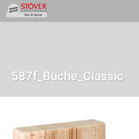
587f_Buche_Classic